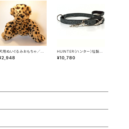
犬用ぬいぐるみおもちゃ／ドッ
HUINTER（ハンター）社製
グトイズ・レオパードティディ
犬用ソルト＆ペッパー3wayリ
¥2,948
¥10,780
ード【200cm・リード幅1.8c
m】