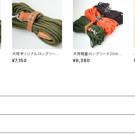
犬用オリジナルロングリード5
犬用軽量ロングリード20m
m（中型犬・大型犬・超大型犬
超小型犬〜小型犬向け【受注
¥7,150
¥6,380
P
向け ）【受注製作】LOVE&PE
製作】LOVE&PEACE&DOG
ACE&DOGSオリジナル
Sオリジナル