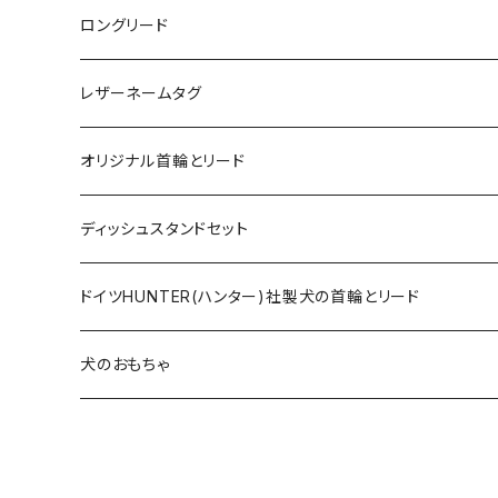
ロングリード
オリジナル軽量ロングリード
レザーネームタグ
オリジナルロングリード
オリジナル首輪とリード
ロープとヌメ革の首輪とリード
ディッシュスタンドセット
ヌメ革の首輪とリード
無垢の木とステンレスのディッシュスタンドセット
ドイツHUNTER(ハンター)社製犬の首輪とリード
超小型犬〜中型犬サイズ
アニリンレザーの首輪とリード
無垢の木と陶器のディッシュスタンドセット
HUNTER(ハンター）社製首輪
犬のおもちゃ
大型犬〜超大型犬向けサイズ
超小型犬〜中型犬サイズ
HUNTER（ハンター）社製リード
ラバーおもちゃ
大型犬〜超大型犬向けサイズ