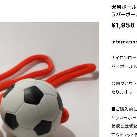
犬用ボール
ラバーボー
¥1,958
Internatio
ナイロンロー
バーボールお
公園やアウト
たり、レトリ
■ご購入前に
サッカーボー
状態には個体
アウトレット