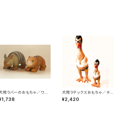
犬用ラバーのおもちゃ／ワイ
犬用ラテックスおもちゃ／チキ
ルドアニマル
ン・アール
¥1,738
¥2,420