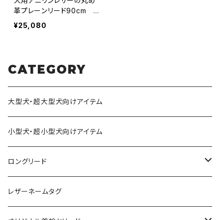
犬用アニリンレザーの丸め
革プレーンリード90cm
【受注製作】LOVE&PEACE
¥25,080
&DOGSオリジナル
CATEGORY
大型犬・超大型犬向けアイテム
小型犬・超小型犬向けアイテム
ロングリード
オリジナル軽量ロングリード
レザーネームタグ