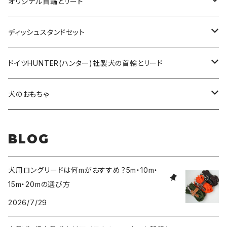
オリジナルロングリード
オリジナル首輪とリード
ロープとヌメ革の首輪とリード
ディッシュスタンドセット
ヌメ革の首輪とリード
無垢の木とステンレスのディッシュスタンドセット
ドイツHUNTER(ハンター)社製犬の首輪とリード
超小型犬〜中型犬サイズ
アニリンレザーの首輪とリード
無垢の木と陶器のディッシュスタンドセット
HUNTER(ハンター）社製首輪
犬のおもちゃ
大型犬〜超大型犬向けサイズ
超小型犬〜中型犬サイズ
HUNTER（ハンター）社製リード
ラバーおもちゃ
BLOG
大型犬〜超大型犬向けサイズ
HUNTER（ハンター）社製スリップリード
ボールのおもちゃ
犬用ロングリードは何mがおすすめ？5m・10m・
15m・20mの選び方
JOKKE（フィンランド・ヨッケ）製首輪
ぬいぐるみおもちゃ
2026/7/29
水に浮くおもちゃ