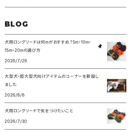
大型犬〜超大型犬向けサイズ
超小型犬〜中型犬サイズ
HUNTER（ハンター）社製リード
ラバーおもちゃ
BLOG
大型犬〜超大型犬向けサイズ
HUNTER（ハンター）社製スリップリード
ボールのおもちゃ
犬用ロングリードは何mがおすすめ？5m・10m・
15m・20mの選び方
JOKKE（フィンランド・ヨッケ）製首輪
ぬいぐるみおもちゃ
2026/7/29
水に浮くおもちゃ
大型犬・超大型犬向けアイテムのコーナーを新設し
ました
アウトレット
2026/8/6
犬用ロングリードで気をつけたいこと
2026/7/30