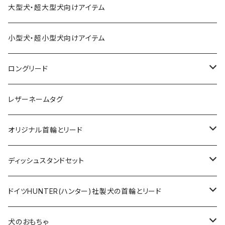
大型犬・超大型犬向けアイテム
小型犬・超小型犬向けアイテム
ロングリード
オリジナル軽量ロングリード
レザーネームタグ
オリジナルロングリード
オリジナル首輪とリード
ロープとヌメ革の首輪とリード
ディッシュスタンドセット
ヌメ革の首輪とリード
無垢の木とステンレスのディッシュスタンドセット
ドイツHUNTER(ハンター)社製犬の首輪とリード
超小型犬〜中型犬サイズ
アニリンレザーの首輪とリード
無垢の木と陶器のディッシュスタンドセット
HUNTER(ハンター）社製首輪
犬のおもちゃ