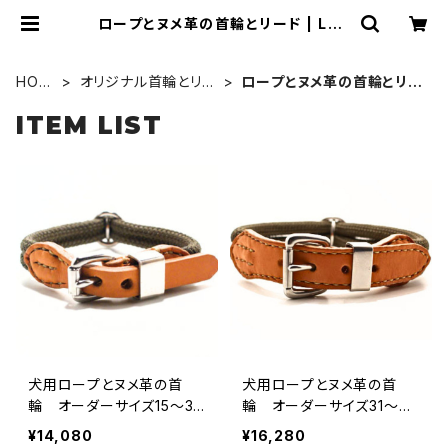
ロープとヌメ革の首輪とリード | LOV
E&PEACE&DOGS
HOM
オリジナル首輪とリー
ロープとヌメ革の首輪とリー
E
ド
ド
ITEM LIST
犬用ロープとヌメ革の首
犬用ロープとヌメ革の首
輪 オーダーサイズ15〜30
輪 オーダーサイズ31〜49
cm 【受注製作】LOVE&PE
cm 【受注製作】LOVE＆P
¥14,080
¥16,280
ACE&DOGSオリジナル
EACE＆DOGSオリジナル