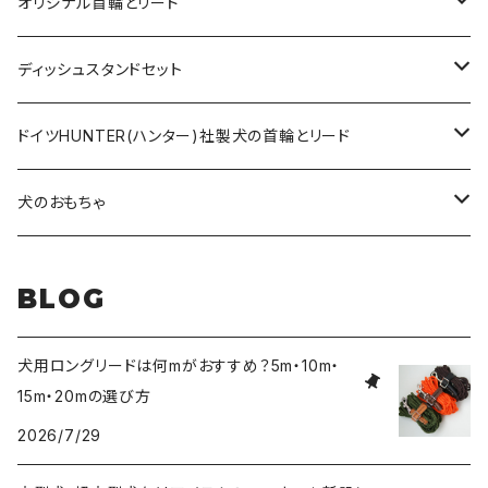
オリジナルロングリード
オリジナル首輪とリード
ロープとヌメ革の首輪とリード
ディッシュスタンドセット
ヌメ革の首輪とリード
無垢の木とステンレスのディッシュスタンドセット
ドイツHUNTER(ハンター)社製犬の首輪とリード
超小型犬〜中型犬サイズ
アニリンレザーの首輪とリード
無垢の木と陶器のディッシュスタンドセット
HUNTER(ハンター）社製首輪
犬のおもちゃ
大型犬〜超大型犬向けサイズ
超小型犬〜中型犬サイズ
HUNTER（ハンター）社製リード
ラバーおもちゃ
BLOG
大型犬〜超大型犬向けサイズ
HUNTER（ハンター）社製スリップリード
ボールのおもちゃ
犬用ロングリードは何mがおすすめ？5m・10m・
15m・20mの選び方
JOKKE（フィンランド・ヨッケ）製首輪
ぬいぐるみおもちゃ
2026/7/29
水に浮くおもちゃ