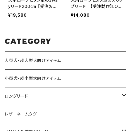
犬用ロープとヌメ革の3wa
犬用ロープとヌメ革のスリッ
yリード200cm 【受注製作】
プリード 【受注製作】LOV
LOVE&PEACE&DOGSオリ
E＆PEACE＆DOGSオリジナ
¥19,580
¥14,080
ジナル
ル
CATEGORY
大型犬・超大型犬向けアイテム
小型犬・超小型犬向けアイテム
ロングリード
オリジナル軽量ロングリード
レザーネームタグ