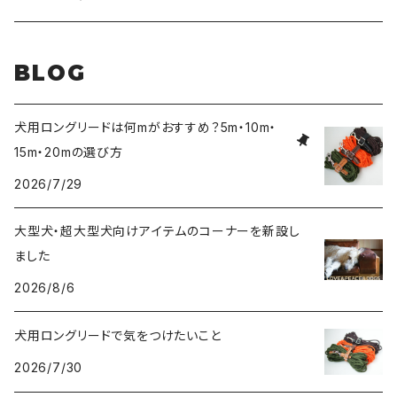
大型犬〜超大型犬向けサイズ
超小型犬〜中型犬サイズ
HUNTER（ハンター）社製リード
ラバーおもちゃ
BLOG
大型犬〜超大型犬向けサイズ
HUNTER（ハンター）社製スリップリード
ボールのおもちゃ
犬用ロングリードは何mがおすすめ？5m・10m・
15m・20mの選び方
JOKKE（フィンランド・ヨッケ）製首輪
ぬいぐるみおもちゃ
2026/7/29
水に浮くおもちゃ
大型犬・超大型犬向けアイテムのコーナーを新設し
ました
アウトレット
2026/8/6
犬用ロングリードで気をつけたいこと
2026/7/30