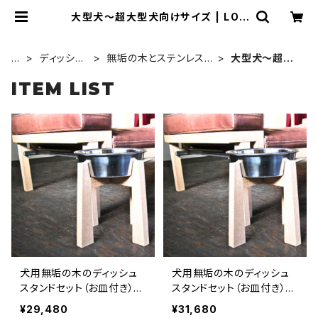
大型犬〜超大型犬向けサイズ | LOV
E&PEACE&DOGS
H
ディッシュ
無垢の木とステンレスの
大型犬〜超大
O
スタンドセ
ディッシュスタンドセッ
型犬向けサイ
ITEM LIST
M
ット
ト
ズ
E
犬用無垢の木のディッシュ
犬用無垢の木のディッシュ
スタンドセット（お皿付き）
スタンドセット（お皿付き）
お皿23cm高さ25cm 中型
お皿23cm高さ30cm 大型
¥29,480
¥31,680
犬〜大型犬向けサイズ
犬向けサイズ 【受注製作】