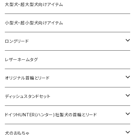
大型犬・超大型犬向けアイテム
小型犬・超小型犬向けアイテム
ロングリード
オリジナル軽量ロングリード
レザーネームタグ
オリジナルロングリード
オリジナル首輪とリード
ロープとヌメ革の首輪とリード
ディッシュスタンドセット
ヌメ革の首輪とリード
無垢の木とステンレスのディッシュスタンドセット
ドイツHUNTER(ハンター)社製犬の首輪とリード
超小型犬〜中型犬サイズ
アニリンレザーの首輪とリード
無垢の木と陶器のディッシュスタンドセット
HUNTER(ハンター）社製首輪
犬のおもちゃ