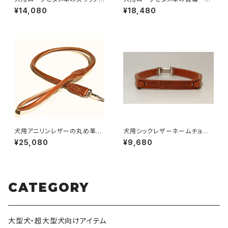
ード 【受注製作】LOVE＆PEA
ーダーサイズ50cm〜59cm
¥14,080
¥18,480
CE＆DOGSオリジナル
【受注製作】LOVE＆PEACE＆D
OGSオリジナル
犬用アニリンレザーの丸め革プ
犬用シックレザーネームチョー
レーンリード90cm 【受注製
カー（迷子札）40cm以上 【受
¥25,080
¥9,680
作】LOVE&PEACE&DOGSオリ
注製作】LOVE&PEACE&DOG
ジナル
Sオリジナル
CATEGORY
大型犬・超大型犬向けアイテム