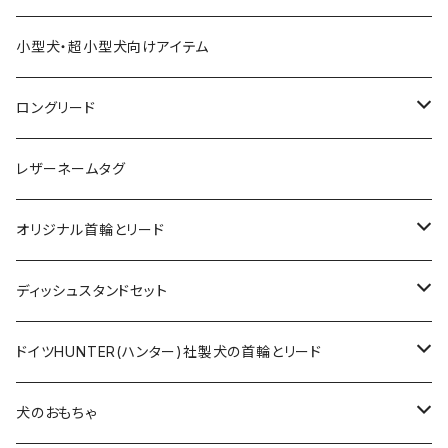
小型犬・超小型犬向けアイテム
ロングリード
オリジナル軽量ロングリード
レザーネームタグ
オリジナルロングリード
オリジナル首輪とリード
ロープとヌメ革の首輪とリード
ディッシュスタンドセット
ヌメ革の首輪とリード
無垢の木とステンレスのディッシュスタンドセット
ドイツHUNTER(ハンター)社製犬の首輪とリード
超小型犬〜中型犬サイズ
アニリンレザーの首輪とリード
無垢の木と陶器のディッシュスタンドセット
HUNTER(ハンター）社製首輪
犬のおもちゃ