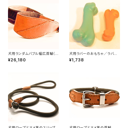
犬用ランダムバブル幅広首輪（ハ
犬用ラバーのおもちゃ／ラバー
ンドメイドヌメ革首輪） 首周り
ボーン（Mサイズ・小型犬〜中型
¥26,180
¥1,738
サイズ30〜39cmまで LOVE
犬向け）
&PEACE&DOGSオリジナル
犬用ロープとヌメ革のスリップリ
犬用ロープとヌメ革の首輪 オ