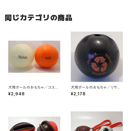
同じカテゴリの商品
犬用ボールのおもちゃ／コスモ
犬用ボールのおもちゃ／リサイ
スボール
クルボール
¥2,948
¥2,178