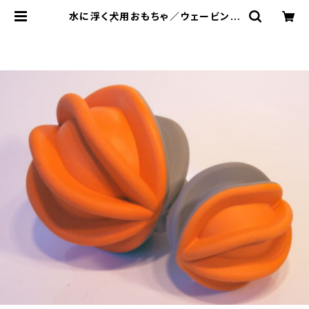
水に浮く犬用おもちゃ／ウェービング
ボール | LOVE&PEACE&DOGS