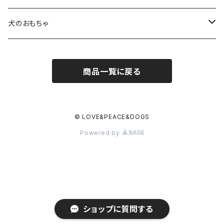
超小型犬〜中型犬サイズ
アニリンレザーの首輪とリード
無垢の木と陶器のディッシュスタンドセット
HUNTER(ハンター）社製首輪
犬のおもちゃ
大型犬〜超大型犬向けサイズ
超小型犬〜中型犬サイズ
HUNTER（ハンター）社製リード
ラバーおもちゃ
商品一覧に戻る
大型犬〜超大型犬向けサイズ
HUNTER（ハンター）社製スリップリード
ボールのおもちゃ
JOKKE（フィンランド・ヨッケ）製首輪
ぬいぐるみおもちゃ
© LOVE&PEACE&DOGS
Powered by
水に浮くおもちゃ
アウトレット
ショップに質問する