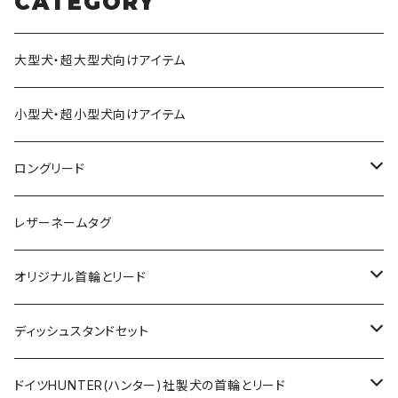
CATEGORY
大型犬・超大型犬向けアイテム
小型犬・超小型犬向けアイテム
ロングリード
オリジナル軽量ロングリード
レザーネームタグ
オリジナルロングリード
オリジナル首輪とリード
ロープとヌメ革の首輪とリード
ディッシュスタンドセット
ヌメ革の首輪とリード
無垢の木とステンレスのディッシュスタンドセット
ドイツHUNTER(ハンター)社製犬の首輪とリード