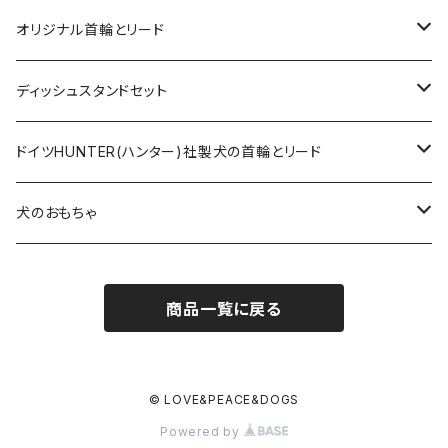
オリジナルロングリード
オリジナル首輪とリード
ロープとヌメ革の首輪とリード
ディッシュスタンドセット
ヌメ革の首輪とリード
無垢の木とステンレスのディッシュスタンドセット
ドイツHUNTER(ハンター)社製犬の首輪とリード
超小型犬〜中型犬サイズ
アニリンレザーの首輪とリード
無垢の木と陶器のディッシュスタンドセット
HUNTER(ハンター）社製首輪
犬のおもちゃ
大型犬〜超大型犬向けサイズ
超小型犬〜中型犬サイズ
HUNTER（ハンター）社製リード
ラバーおもちゃ
商品一覧に戻る
大型犬〜超大型犬向けサイズ
HUNTER（ハンター）社製スリップリード
ボールのおもちゃ
JOKKE（フィンランド・ヨッケ）製首輪
ぬいぐるみおもちゃ
© LOVE&PEACE&DOGS
Powered by