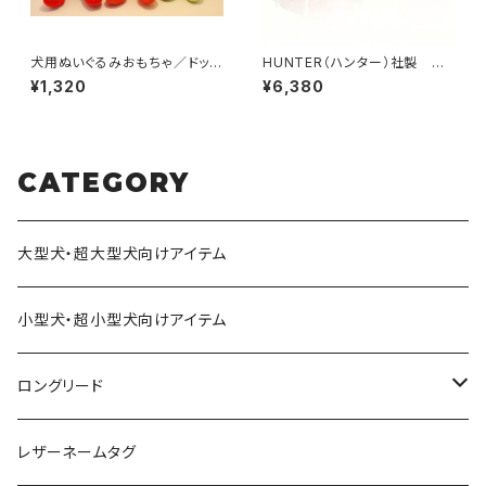
犬用ぬいぐるみおもちゃ／ドッグ
HUNTER（ハンター）社製 犬
トイズ・スクイークフレンズ
用ソフティ首輪 Sサイズ
¥1,320
¥6,380
CATEGORY
大型犬・超大型犬向けアイテム
小型犬・超小型犬向けアイテム
ロングリード
オリジナル軽量ロングリード
レザーネームタグ