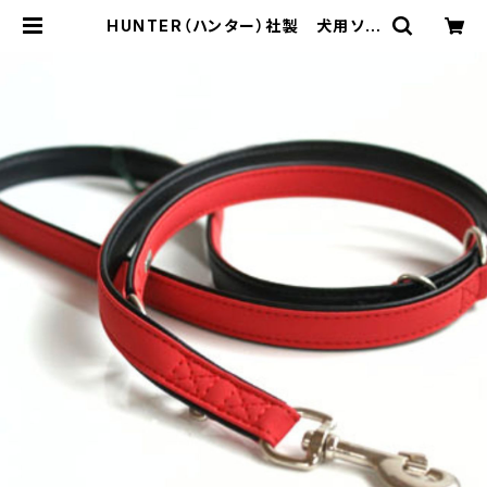
HUNTER（ハンター）社製 犬用ソフ
ティ3wayリード【200cm・リード幅
1.5cm】 | LOVE&PEACE&DOGS