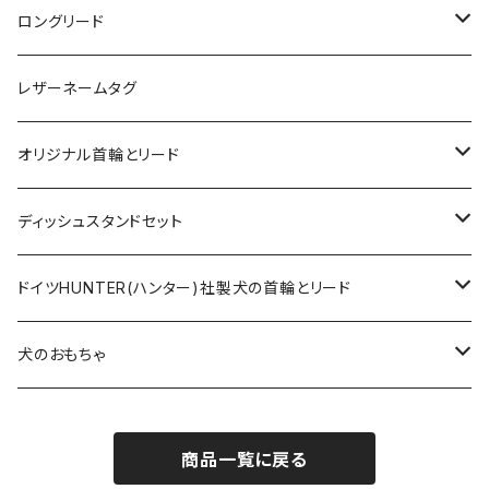
ロングリード
オリジナル軽量ロングリード
レザーネームタグ
オリジナルロングリード
オリジナル首輪とリード
ロープとヌメ革の首輪とリード
ディッシュスタンドセット
ヌメ革の首輪とリード
無垢の木とステンレスのディッシュスタンドセット
ドイツHUNTER(ハンター)社製犬の首輪とリード
超小型犬〜中型犬サイズ
アニリンレザーの首輪とリード
無垢の木と陶器のディッシュスタンドセット
HUNTER(ハンター）社製首輪
犬のおもちゃ
大型犬〜超大型犬向けサイズ
超小型犬〜中型犬サイズ
HUNTER（ハンター）社製リード
ラバーおもちゃ
商品一覧に戻る
大型犬〜超大型犬向けサイズ
HUNTER（ハンター）社製スリップリード
ボールのおもちゃ