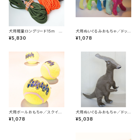
犬用軽量ロングリード15m
犬用ぬいぐるみおもちゃ／ドッグ
（超小型犬・小型犬向け）【受注
トイズ・カラフルベアー
¥5,830
¥1,078
製作】LOVE&PEACE&DOGS
オリジナル
犬用ボールおもちゃ／スクイー
犬用ぬいぐるみおもちゃ／ドッグ
カーテニスボール
トイズダイナソー・ダッキー
¥1,078
¥5,038