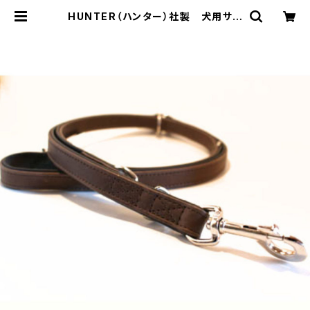
HUNTER（ハンター）社製 犬用サド
ルレザー3wayリード【200cm・リー
ド幅1.5cm】 | LOVE&PEACE&DO
GS