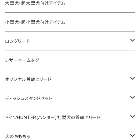
大型犬・超大型犬向けアイテム
小型犬・超小型犬向けアイテム
ロングリード
オリジナル軽量ロングリード
レザーネームタグ
オリジナルロングリード
オリジナル首輪とリード
ロープとヌメ革の首輪とリード
ディッシュスタンドセット
ヌメ革の首輪とリード
無垢の木とステンレスのディッシュスタンドセット
ドイツHUNTER(ハンター)社製犬の首輪とリード
超小型犬〜中型犬サイズ
アニリンレザーの首輪とリード
無垢の木と陶器のディッシュスタンドセット
HUNTER(ハンター）社製首輪
犬のおもちゃ