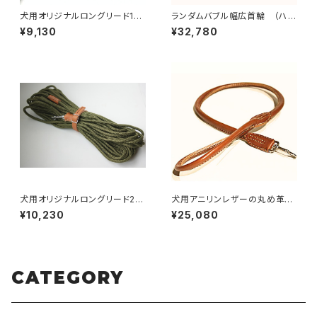
犬用オリジナルロングリード15
ランダムバブル幅広首輪 （ハン
m（中型犬・大型犬・超大型犬向
ドメイドヌメ革首輪）首周りサイ
¥9,130
¥32,780
け）【受注製作】LOVE&PEACE
ズ60〜69cmまで 【受注製
&DOGSオリジナル
作】LOVE&PEACE&DOGSオリ
ジナル
犬用オリジナルロングリード20
犬用アニリンレザーの丸め革プ
m（中型犬・大型犬・超大型犬向
レーンリード90cm 【受注製
¥10,230
¥25,080
け）【受注製作】LOVE&PEACE
作】LOVE&PEACE&DOGSオリ
&DOGSオリジナル
ジナル
CATEGORY