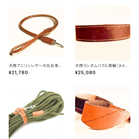
犬用アニリンレザーの丸め革シ
犬用ランダムバブル首輪（ヌメ革
ョートリード60cm 【受注製
ハンドメイド）40〜49cmま
¥21,780
¥25,080
作】LOVE&PEACE&DOGSオリ
で 【受注製作】LOVE＆PEAC
ジナル
E＆DOGSオリジナル