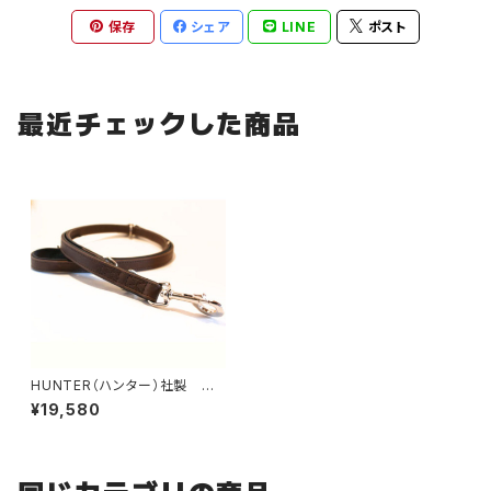
保存
シェア
LINE
ポスト
最近チェックした商品
HUNTER（ハンター）社製 犬
用サドルレザー3wayリード【20
¥19,580
0cm・リード幅1.5cm】