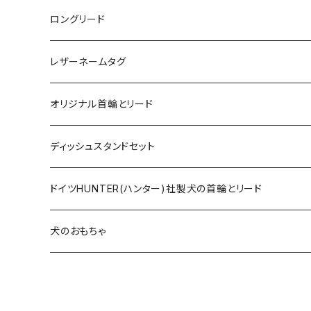
ロングリード
オリジナル軽量ロングリード
レザーネームタグ
オリジナルロングリード
オリジナル首輪とリード
ロープとヌメ革の首輪とリード
ディッシュスタンドセット
ヌメ革の首輪とリード
無垢の木とステンレスのディッシュスタンドセット
ドイツHUNTER(ハンター)社製犬の首輪とリード
超小型犬〜中型犬サイズ
アニリンレザーの首輪とリード
無垢の木と陶器のディッシュスタンドセット
HUNTER(ハンター）社製首輪
犬のおもちゃ
大型犬〜超大型犬向けサイズ
超小型犬〜中型犬サイズ
HUNTER（ハンター）社製リード
ラバーおもちゃ
大型犬〜超大型犬向けサイズ