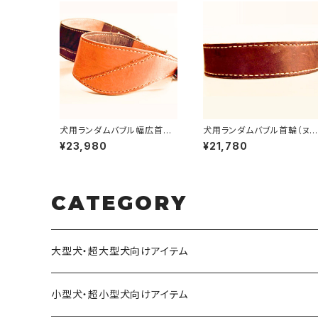
犬用ランダムバブル幅広首輪
犬用ランダムバブル首輪（ヌメ
(ハンドメイドヌメ革首輪）首周
革ハンドメイド）30〜39cm
¥23,980
¥21,780
りサイズ29cmまで 【受注製
まで 【受注製作】LOVE＆P
作】LOVE&PEACE&DOGS
ACE＆DOGSオリジナル
オリジナル
CATEGORY
大型犬・超大型犬向けアイテム
小型犬・超小型犬向けアイテム