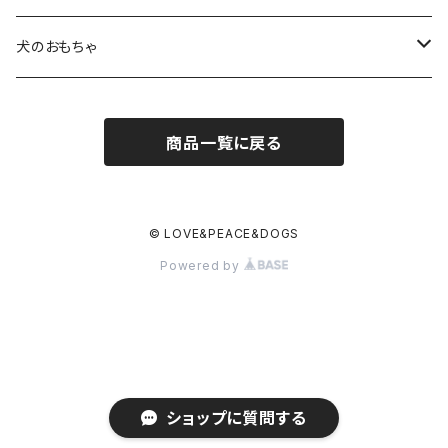
超小型犬〜中型犬サイズ
アニリンレザーの首輪とリード
無垢の木と陶器のディッシュスタンドセット
HUNTER(ハンター）社製首輪
犬のおもちゃ
大型犬〜超大型犬向けサイズ
超小型犬〜中型犬サイズ
HUNTER（ハンター）社製リード
ラバーおもちゃ
商品一覧に戻る
大型犬〜超大型犬向けサイズ
HUNTER（ハンター）社製スリップリード
ボールのおもちゃ
JOKKE（フィンランド・ヨッケ）製首輪
ぬいぐるみおもちゃ
© LOVE&PEACE&DOGS
Powered by
水に浮くおもちゃ
アウトレット
ショップに質問する