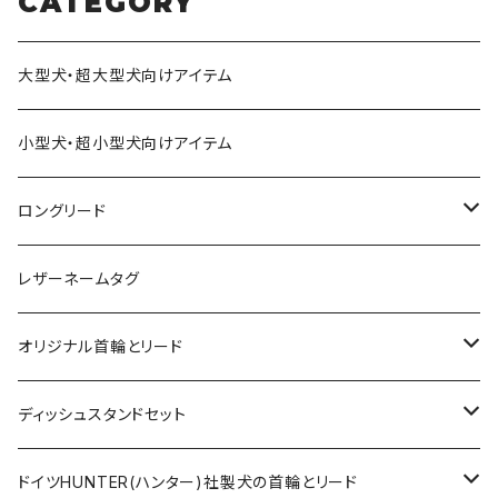
CATEGORY
大型犬・超大型犬向けアイテム
小型犬・超小型犬向けアイテム
ロングリード
オリジナル軽量ロングリード
レザーネームタグ
オリジナルロングリード
オリジナル首輪とリード
ロープとヌメ革の首輪とリード
ディッシュスタンドセット
ヌメ革の首輪とリード
無垢の木とステンレスのディッシュスタンドセット
ドイツHUNTER(ハンター)社製犬の首輪とリード