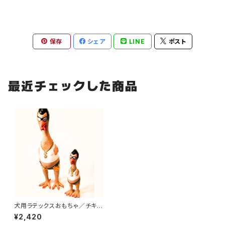
保存
シェア
LINE
ポスト
最近チェックした商品
犬用ラテックスおもちゃ／チキ
ン・アール
¥2,420