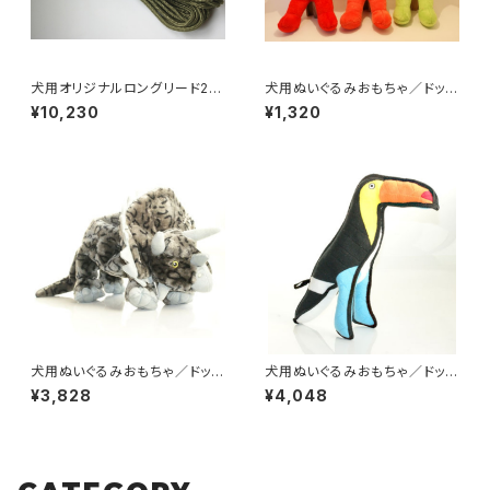
犬用オリジナルロングリード20
犬用ぬいぐるみおもちゃ／ドッグ
m（中型犬・大型犬・超大型犬向
トイズ・スクイークフレンズ
¥10,230
¥1,320
け）【受注製作】LOVE&PEACE
&DOGSオリジナル
犬用ぬいぐるみおもちゃ／ドッグ
犬用ぬいぐるみおもちゃ／ドッグ
トイズ・トリケラトプス
トイズオニオオハシ
¥3,828
¥4,048