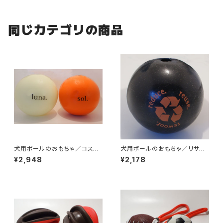
同じカテゴリの商品
犬用ボールのおもちゃ／コスモ
犬用ボールのおもちゃ／リサイ
スボール
クルボール
¥2,948
¥2,178