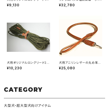
m（中型犬・大型犬・超大型犬向
ドメイドヌメ革首輪）首周りサイ
¥9,130
¥32,780
け）【受注製作】LOVE&PEACE
ズ60〜69cmまで 【受注製
&DOGSオリジナル
作】LOVE&PEACE&DOGSオリ
ジナル
犬用オリジナルロングリード20
犬用アニリンレザーの丸め革プ
m（中型犬・大型犬・超大型犬向
レーンリード90cm 【受注製
¥10,230
¥25,080
け）【受注製作】LOVE&PEACE
作】LOVE&PEACE&DOGSオリ
&DOGSオリジナル
ジナル
CATEGORY
大型犬・超大型犬向けアイテム