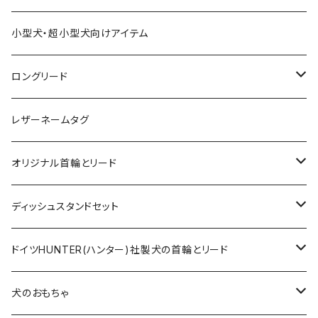
小型犬・超小型犬向けアイテム
ロングリード
オリジナル軽量ロングリード
レザーネームタグ
オリジナルロングリード
オリジナル首輪とリード
ロープとヌメ革の首輪とリード
ディッシュスタンドセット
ヌメ革の首輪とリード
無垢の木とステンレスのディッシュスタンドセット
ドイツHUNTER(ハンター)社製犬の首輪とリード
超小型犬〜中型犬サイズ
アニリンレザーの首輪とリード
無垢の木と陶器のディッシュスタンドセット
HUNTER(ハンター）社製首輪
犬のおもちゃ