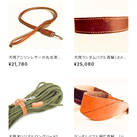
犬用アニリンレザーの丸め革シ
犬用ランダムバブル首輪（ヌメ革
ョートリード60cm 【受注製
ハンドメイド）40〜49cmま
¥21,780
¥25,080
作】LOVE&PEACE&DOGSオリ
で 【受注製作】LOVE＆PEAC
ジナル
E＆DOGSオリジナル
犬用オリジナルロングリード15
ランダムバブル幅広首輪 （ハン