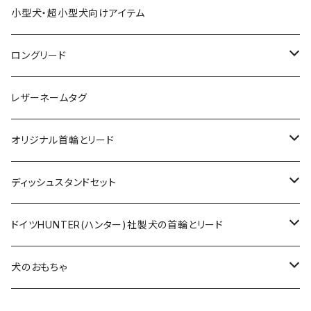
小型犬・超小型犬向けアイテム
ロングリード
オリジナル軽量ロングリード
レザーネームタグ
オリジナルロングリード
オリジナル首輪とリード
ロープとヌメ革の首輪とリード
ディッシュスタンドセット
ヌメ革の首輪とリード
無垢の木とステンレスのディッシュスタンドセット
ドイツHUNTER(ハンター)社製犬の首輪とリード
超小型犬〜中型犬サイズ
アニリンレザーの首輪とリード
無垢の木と陶器のディッシュスタンドセット
HUNTER(ハンター）社製首輪
犬のおもちゃ
大型犬〜超大型犬向けサイズ
超小型犬〜中型犬サイズ
HUNTER（ハンター）社製リード
ラバーおもちゃ