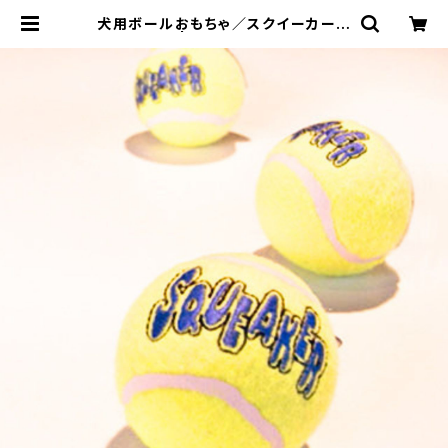
犬用ボールおもちゃ／スクイーカーテ
ニスボール | LOVE&PEACE&DOG
S