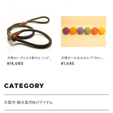
注製作】LOVE&PEACE&DOG
け）【受注製作】LOVE&PEACE
Sオリジナル
&DOGSオリジナル
犬用ロープとヌメ革のスリップリ
犬用ボールおもちゃ（アウトレッ
ード 【受注製作】LOVE＆PEA
ト）／フォーチューンボール
¥14,080
¥1,045
CE＆DOGSオリジナル
CATEGORY
大型犬・超大型犬向けアイテム