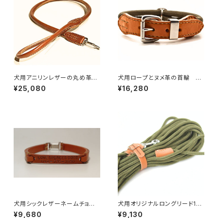
犬用アニリンレザーの丸め革プ
犬用ロープとヌメ革の首輪 オ
レーンリード90cm 【受注製
ーダーサイズ31〜49cm 【受
¥25,080
¥16,280
作】LOVE&PEACE&DOGSオリ
注製作】LOVE＆PEACE＆DOG
ジナル
Sオリジナル
犬用シックレザーネームチョー
犬用オリジナルロングリード15
カー（迷子札）40cm以上 【受
m（中型犬・大型犬・超大型犬向
¥9,680
¥9,130