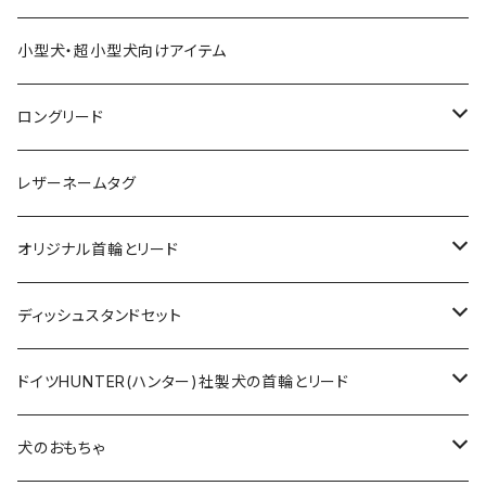
小型犬・超小型犬向けアイテム
ロングリード
オリジナル軽量ロングリード
レザーネームタグ
オリジナルロングリード
オリジナル首輪とリード
ロープとヌメ革の首輪とリード
ディッシュスタンドセット
ヌメ革の首輪とリード
無垢の木とステンレスのディッシュスタンドセット
ドイツHUNTER(ハンター)社製犬の首輪とリード
超小型犬〜中型犬サイズ
アニリンレザーの首輪とリード
無垢の木と陶器のディッシュスタンドセット
HUNTER(ハンター）社製首輪
犬のおもちゃ