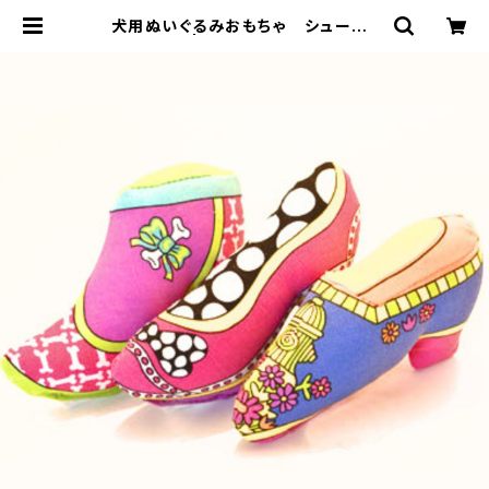
犬用ぬいぐるみおもちゃ シューズ・
ドッグトイ | LOVE&PEACE&DOG
S