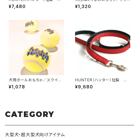
用マウイリード 120cm
トイズ・スクイークフレンズ
¥7,480
¥1,320
犬用ボールおもちゃ／スクイー
HUNTER（ハンター）社製 犬
カーテニスボール
用ソフティ3wayリード【200c
¥1,078
¥9,680
m・リード幅1.5cm】
CATEGORY
大型犬・超大型犬向けアイテム