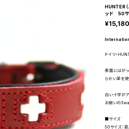
HUNTE
ッド 50
¥15,18
Internatio
ドイツ・HU
表面にはがっ
らかい革を使
白い十字がア
お揃いの3w
■サイズ
50サイズ：首