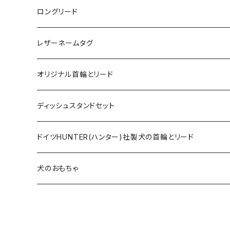
ロングリード
オリジナル軽量ロングリード
レザーネームタグ
オリジナルロングリード
オリジナル首輪とリード
ロープとヌメ革の首輪とリード
ディッシュスタンドセット
ヌメ革の首輪とリード
無垢の木とステンレスのディッシュスタンドセット
ドイツHUNTER(ハンター)社製犬の首輪とリード
超小型犬〜中型犬サイズ
アニリンレザーの首輪とリード
無垢の木と陶器のディッシュスタンドセット
HUNTER(ハンター）社製首輪
犬のおもちゃ
大型犬〜超大型犬向けサイズ
超小型犬〜中型犬サイズ
HUNTER（ハンター）社製リード
ラバーおもちゃ
大型犬〜超大型犬向けサイズ