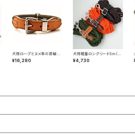
犬用ロープとヌメ革の首輪
犬用軽量ロングリード5m（超
オーダーサイズ31〜49cm
小型犬・小型犬向け）【受注製
¥16,280
¥4,730
【受注製作】LOVE＆PEACE＆
作】LOVE&PEACE&DOGS
DOGSオリジナル
オリジナル