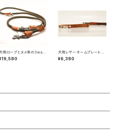
犬用ロープとヌメ革の3way
犬用レザーネームプレートチ
リード200cm 【受注製作】L
ョーカー（迷子札）｜長さ39c
¥19,580
¥6,380
OVE&PEACE&DOGSオリジ
mまで 【受注製作】LOVE&P
ナル
EACE&DOGSオリジナル