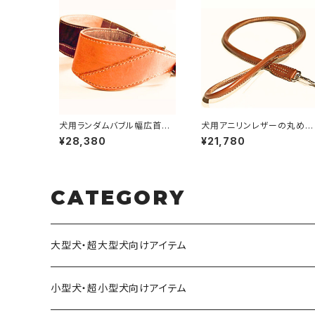
犬用ランダムバブル幅広首輪
犬用アニリンレザーの丸め革
（ハンドメイドヌメ革首輪）
ショートリード60cm 【受注
¥28,380
¥21,780
首周りサイズ40〜49cmま
製作】LOVE&PEACE&DOG
で 【受注製作】LOVE&PEA
Sオリジナル
CE&DOGSオリジナル
CATEGORY
大型犬・超大型犬向けアイテム
小型犬・超小型犬向けアイテム