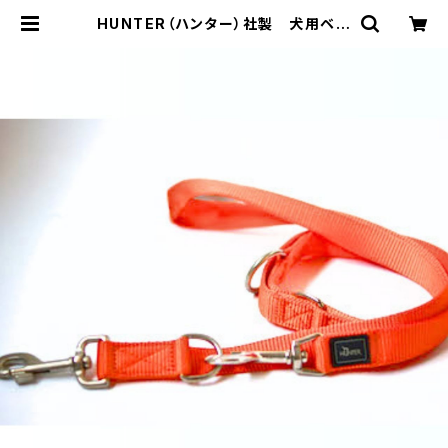
HUNTER（ハンター）社製 犬用ベー
シック ナイロン3wayリード【200c
m・リード幅2cm】 | LOVE&PEACE
&DOGS