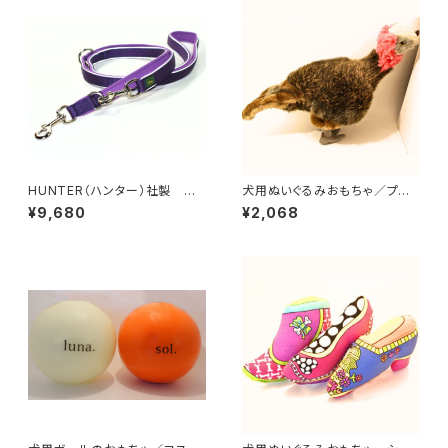
HUNTER（ハンター）社製 犬
犬用ぬいぐるみおもちゃ／プラッ
用ネオプレン3wayリード【200
シュターキー
¥9,680
¥2,068
cm・リード幅2.5cm】