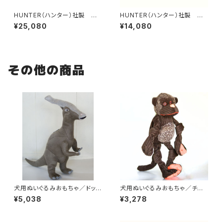
HUNTER（ハンター）社製 犬
HUNTER（ハンター）社製 犬
用エルクレザー丸め革3wayリ
用丸めレザーの3wayリード【2
¥25,080
¥14,080
ード【200cm・ リード直径1c
00cm・リード直径8mm】
m】
その他の商品
犬用ぬいぐるみおもちゃ／ドッグ
犬用ぬいぐるみおもちゃ／チン
トイズダイナソー・ダッキー
パンジー・コーデュロイ
¥5,038
¥3,278