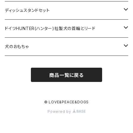
ロープとヌメ革の首輪とリード
ディッシュスタンドセット
ヌメ革の首輪とリード
無垢の木とステンレスのディッシュスタンドセット
ドイツHUNTER(ハンター)社製犬の首輪とリード
超小型犬〜中型犬サイズ
アニリンレザーの首輪とリード
無垢の木と陶器のディッシュスタンドセット
HUNTER(ハンター）社製首輪
犬のおもちゃ
大型犬〜超大型犬向けサイズ
超小型犬〜中型犬サイズ
HUNTER（ハンター）社製リード
ラバーおもちゃ
商品一覧に戻る
大型犬〜超大型犬向けサイズ
HUNTER（ハンター）社製スリップリード
ボールのおもちゃ
JOKKE（フィンランド・ヨッケ）製首輪
ぬいぐるみおもちゃ
© LOVE&PEACE&DOGS
Powered by
水に浮くおもちゃ