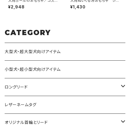
犬用ボールのおもちゃ／コスモ
犬用ぬいぐるみおもちゃ シュ
スボール
ーズ・ドッグトイ
¥2,948
¥1,430
CATEGORY
大型犬・超大型犬向けアイテム
小型犬・超小型犬向けアイテム
ロングリード
オリジナル軽量ロングリード
レザーネームタグ
オリジナルロングリード
オリジナル首輪とリード