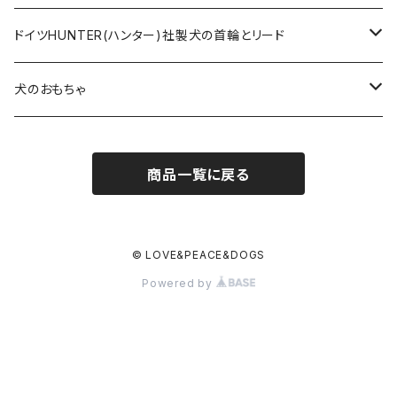
ヌメ革の首輪とリード
無垢の木とステンレスのディッシュスタンドセット
ドイツHUNTER(ハンター)社製犬の首輪とリード
超小型犬〜中型犬サイズ
アニリンレザーの首輪とリード
無垢の木と陶器のディッシュスタンドセット
HUNTER(ハンター）社製首輪
犬のおもちゃ
大型犬〜超大型犬向けサイズ
超小型犬〜中型犬サイズ
HUNTER（ハンター）社製リード
ラバーおもちゃ
商品一覧に戻る
大型犬〜超大型犬向けサイズ
HUNTER（ハンター）社製スリップリード
ボールのおもちゃ
JOKKE（フィンランド・ヨッケ）製首輪
ぬいぐるみおもちゃ
© LOVE&PEACE&DOGS
Powered by
水に浮くおもちゃ
アウトレット