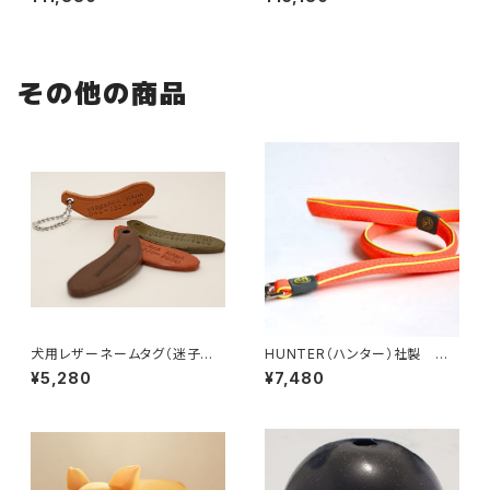
輪 35サイズ
輪 55サイズ
その他の商品
犬用レザーネームタグ（迷子札）
HUNTER（ハンター）社製 犬
LOVE&PEACE&DOGSオリジ
用マウイリード 120cm
¥5,280
¥7,480
ナル【受注製作】