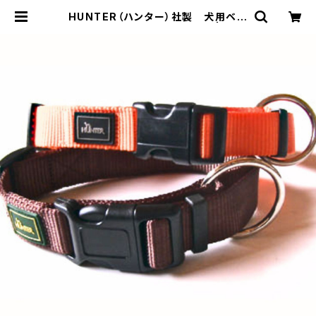
HUNTER（ハンター）社製 犬用ベー
シックナイロン首輪 Lサイズ | LOV
E&PEACE&DOGS