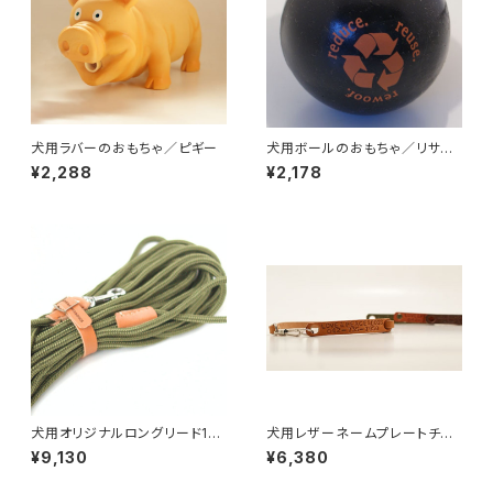
犬用ラバーのおもちゃ／ピギー
犬用ボールのおもちゃ／リサイ
クルボール
¥2,288
¥2,178
犬用オリジナルロングリード15
犬用レザーネームプレートチョ
m（中型犬・大型犬・超大型犬向
ーカー（迷子札）｜長さ39cmま
¥9,130
¥6,380
け）【受注製作】LOVE&PEACE
で 【受注製作】LOVE&PEACE
&DOGSオリジナル
&DOGSオリジナル