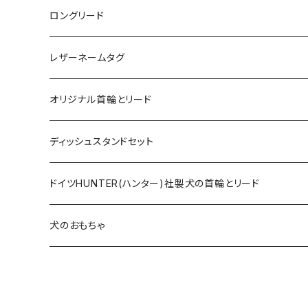
ロングリード
オリジナル軽量ロングリード
レザーネームタグ
オリジナルロングリード
オリジナル首輪とリード
ロープとヌメ革の首輪とリード
ディッシュスタンドセット
ヌメ革の首輪とリード
無垢の木とステンレスのディッシュスタンドセット
ドイツHUNTER(ハンター)社製犬の首輪とリード
超小型犬〜中型犬サイズ
アニリンレザーの首輪とリード
無垢の木と陶器のディッシュスタンドセット
HUNTER(ハンター）社製首輪
犬のおもちゃ
大型犬〜超大型犬向けサイズ
超小型犬〜中型犬サイズ
HUNTER（ハンター）社製リード
ラバーおもちゃ
大型犬〜超大型犬向けサイズ