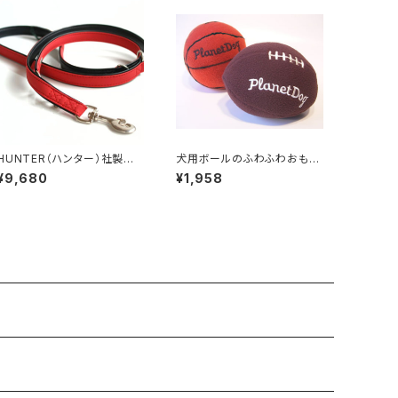
HUNTER（ハンター）社製
犬用ボールのふわふわおもち
犬用ソフティ3wayリード【20
ゃ／フリース バスケットボール
¥9,680
¥1,958
0cm・リード幅1.5cm】