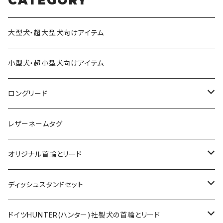
CATEGORY
大型犬・超大型犬向けアイテム
小型犬・超小型犬向けアイテム
ロングリード
オリジナル軽量ロングリード
レザーネームタグ
オリジナルロングリード
オリジナル首輪とリード
ロープとヌメ革の首輪とリード
ディッシュスタンドセット
ヌメ革の首輪とリード
無垢の木とステンレスのディッシュスタンドセット
ドイツHUNTER(ハンター)社製犬の首輪とリード