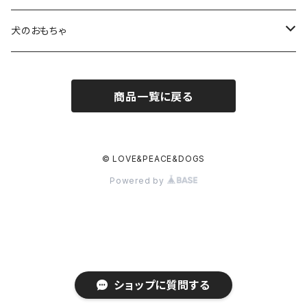
超小型犬〜中型犬サイズ
アニリンレザーの首輪とリード
無垢の木と陶器のディッシュスタンドセット
HUNTER(ハンター）社製首輪
犬のおもちゃ
大型犬〜超大型犬向けサイズ
超小型犬〜中型犬サイズ
HUNTER（ハンター）社製リード
ラバーおもちゃ
商品一覧に戻る
大型犬〜超大型犬向けサイズ
HUNTER（ハンター）社製スリップリード
ボールのおもちゃ
JOKKE（フィンランド・ヨッケ）製首輪
ぬいぐるみおもちゃ
© LOVE&PEACE&DOGS
Powered by
水に浮くおもちゃ
アウトレット
ショップに質問する