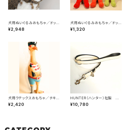
犬用ぬいぐるみおもちゃ／ドッグ
犬用ぬいぐるみおもちゃ／ドッグ
トイズ・フクロウ
トイズ・スクイークフレンズ
¥2,948
¥1,320
犬用ラテックスおもちゃ／チキ
HUNTER（ハンター）社製 犬
ン・シルバー
用ソフティ3wayリード【200c
¥2,420
¥10,780
m・リード幅2cm】