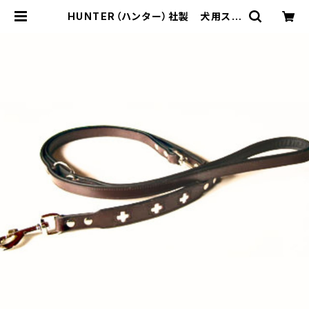
HUNTER（ハンター）社製 犬用スイ
ス3wayリード・ブラウン【200cm・
リード幅1.3cm】 | LOVE&PEACE&
DOGS