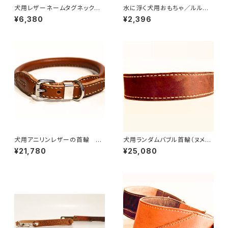
犬用レザーネームタグネックレ
水に浮く犬用おもちゃ／ルルベ
ス（迷子札）／長さ39cmまで
ルズトイ・ペンギン
¥6,380
¥2,396
【受注製作】LOVE&PEACE&D
OGSオリジナル
犬用アニリンレザーの首輪 30
犬用ランダムバブル首輪（ヌメ革
~39cmまで 【受注製作】LOV
ハンドメイド）40〜49cmま
¥21,780
¥25,080
E&PEACE&DOGSオリジナル
で 【受注製作】LOVE＆PEAC
E＆DOGSオリジナル