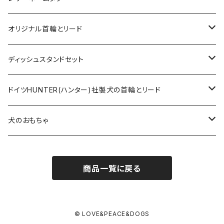
オリジナルロングリード
オリジナル首輪とリード
ロープとヌメ革の首輪とリード
ディッシュスタンドセット
ヌメ革の首輪とリード
無垢の木とステンレスのディッシュスタンドセット
ドイツHUNTER(ハンター)社製犬の首輪とリード
超小型犬〜中型犬サイズ
アニリンレザーの首輪とリード
無垢の木と陶器のディッシュスタンドセット
HUNTER(ハンター）社製首輪
犬のおもちゃ
大型犬〜超大型犬向けサイズ
超小型犬〜中型犬サイズ
HUNTER（ハンター）社製リード
ラバーおもちゃ
商品一覧に戻る
大型犬〜超大型犬向けサイズ
HUNTER（ハンター）社製スリップリード
ボールのおもちゃ
JOKKE（フィンランド・ヨッケ）製首輪
ぬいぐるみおもちゃ
© LOVE&PEACE&DOGS