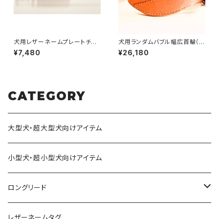
犬用レザーネームプレートチョ
犬用ランダムバブル幅広首輪（ハ
ーカー（迷子札）／長さ40cm以
ンドメイドヌメ革首輪） 首周り
¥7,480
¥26,180
上 【受注製作】LOVE&PEACE
サイズ30〜39cmまで LOVE
&DOGSオリジナル
&PEACE&DOGSオリジナル
CATEGORY
大型犬・超大型犬向けアイテム
小型犬・超小型犬向けアイテム
ロングリード
オリジナル軽量ロングリード
レザーネームタグ