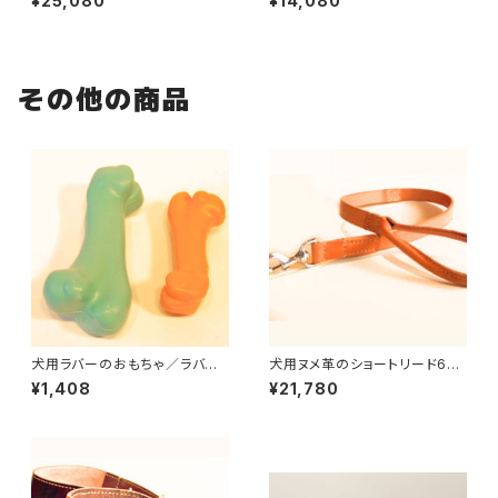
¥25,080
¥14,080
ード【200cm・ リード直径1c
00cm・リード直径8mm】
m】
その他の商品
犬用ラバーのおもちゃ／ラバー
犬用ヌメ革のショートリード60c
ボーン(Sサイズ 子犬〜小型犬
m 【受注製作】LOVE＆PEAC
¥1,408
¥21,780
サイズ）
E＆DOGSオリジナル