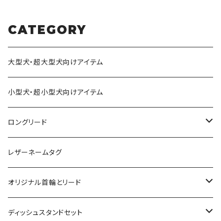
ジナル
CATEGORY
大型犬・超大型犬向けアイテム
小型犬・超小型犬向けアイテム
ロングリード
オリジナル軽量ロングリード
レザーネームタグ
オリジナルロングリード
オリジナル首輪とリード
ロープとヌメ革の首輪とリード
ディッシュスタンドセット