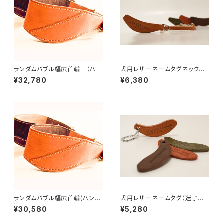
ランダムバブル幅広首輪 （ハン
犬用レザーネームタグネックレ
ドメイドヌメ革首輪）首周りサイ
ス（迷子札）／長さ39cmまで
¥32,780
¥6,380
ズ60〜69cmまで 【受注製
【受注製作】LOVE&PEACE&D
作】LOVE&PEACE&DOGSオリ
OGSオリジナル
ジナル
ランダムバブル幅広首輪(ハンド
犬用レザーネームタグ（迷子札）
メイドヌメ革首輪） 首周りサイ
LOVE&PEACE&DOGSオリジ
¥30,580
¥5,280
ズ50〜59cmまで 【受注製
ナル【受注製作】
作】LOVE&PEACE&DOGSオリ