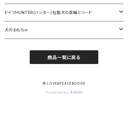
ヌメ革の首輪とリード
無垢の木とステンレスのディッシュスタンドセット
ドイツHUNTER(ハンター)社製犬の首輪とリード
超小型犬〜中型犬サイズ
アニリンレザーの首輪とリード
無垢の木と陶器のディッシュスタンドセット
HUNTER(ハンター）社製首輪
犬のおもちゃ
大型犬〜超大型犬向けサイズ
超小型犬〜中型犬サイズ
HUNTER（ハンター）社製リード
ラバーおもちゃ
商品一覧に戻る
大型犬〜超大型犬向けサイズ
HUNTER（ハンター）社製スリップリード
ボールのおもちゃ
JOKKE（フィンランド・ヨッケ）製首輪
ぬいぐるみおもちゃ
© LOVE&PEACE&DOGS
Powered by
水に浮くおもちゃ
アウトレット