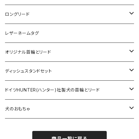
ロングリード
オリジナル軽量ロングリード
レザーネームタグ
オリジナルロングリード
オリジナル首輪とリード
ロープとヌメ革の首輪とリード
ディッシュスタンドセット
ヌメ革の首輪とリード
無垢の木とステンレスのディッシュスタンドセット
ドイツHUNTER(ハンター)社製犬の首輪とリード
超小型犬〜中型犬サイズ
アニリンレザーの首輪とリード
無垢の木と陶器のディッシュスタンドセット
HUNTER(ハンター）社製首輪
犬のおもちゃ
大型犬〜超大型犬向けサイズ
超小型犬〜中型犬サイズ
HUNTER（ハンター）社製リード
ラバーおもちゃ
商品一覧に戻る