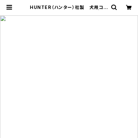
HUNTER（ハンター）社製 犬用コン
フォートレザーリード 100cm | LO
VE&PEACE&DOGS