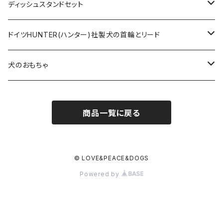
ロープとヌメ革の首輪とリード
ディッシュスタンドセット
ヌメ革の首輪とリード
無垢の木とステンレスのディッシュスタンドセット
ドイツHUNTER(ハンター)社製犬の首輪とリード
超小型犬〜中型犬サイズ
アニリンレザーの首輪とリード
無垢の木と陶器のディッシュスタンドセット
HUNTER(ハンター）社製首輪
犬のおもちゃ
大型犬〜超大型犬向けサイズ
超小型犬〜中型犬サイズ
HUNTER（ハンター）社製リード
ラバーおもちゃ
商品一覧に戻る
大型犬〜超大型犬向けサイズ
HUNTER（ハンター）社製スリップリード
ボールのおもちゃ
JOKKE（フィンランド・ヨッケ）製首輪
ぬいぐるみおもちゃ
© LOVE&PEACE&DOGS
Powered by
水に浮くおもちゃ
アウトレット