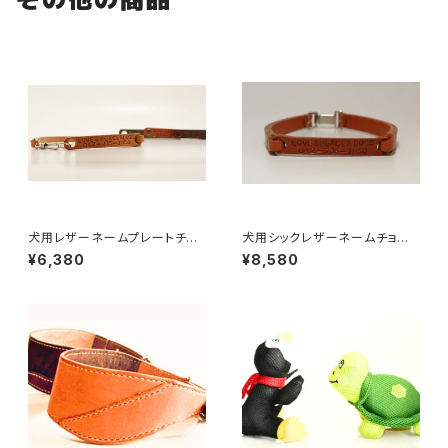
犬用レザーネームプレートチョ
犬用シックレザーネームチョー
ーカー（迷子札）｜長さ39cmま
カー（迷子札）｜39cmまで
¥6,380
¥8,580
で 【受注製作】LOVE&PEACE
【受注製作】LOVE&PEACE&D
&DOGSオリジナル
OGSオリジナル