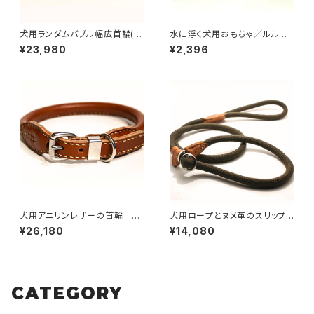
犬用ランダムバブル幅広首輪(ハ
水に浮く犬用おもちゃ／ルルベ
ンドメイドヌメ革首輪）首周りサ
ルズトイ・ペンギン
¥23,980
¥2,396
イズ29cmまで 【受注製作】L
OVE&PEACE&DOGSオリジナ
ル
犬用アニリンレザーの首輪 50
犬用ロープとヌメ革のスリップリ
~59cmまで 【受注製作】LOV
ード 【受注製作】LOVE＆PEA
¥26,180
¥14,080
E&PEACE&DOGSオリジナル
CE＆DOGSオリジナル
CATEGORY