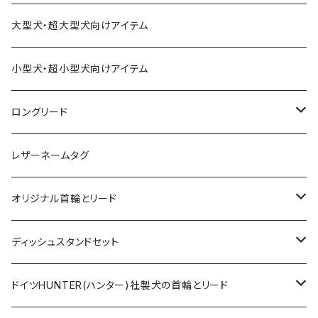
大型犬・超大型犬向けアイテム
小型犬・超小型犬向けアイテム
ロングリード
オリジナル軽量ロングリード
レザーネームタグ
オリジナルロングリード
オリジナル首輪とリード
ロープとヌメ革の首輪とリード
ディッシュスタンドセット
ヌメ革の首輪とリード
無垢の木とステンレスのディッシュスタンドセット
ドイツHUNTER(ハンター)社製犬の首輪とリード