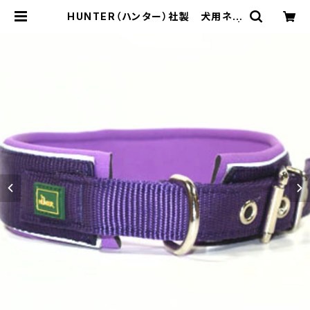
HUNTER（ハンター）社製 犬用ネオ
プレン・ リフレクト首輪 65サイズ |
LOVE&PEACE&DOGS