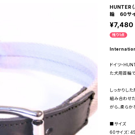
HUNTE
輪 60
¥7,480
残り1点
Internatio
ドイツ・HU
た犬用首輪で
しっかりした
組み合わせた
がら、柔らか
■サイズ
60サイズ：4