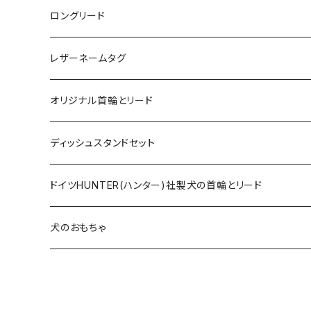
ロングリード
オリジナル軽量ロングリード
レザーネームタグ
オリジナルロングリード
オリジナル首輪とリード
ロープとヌメ革の首輪とリード
ディッシュスタンドセット
ヌメ革の首輪とリード
無垢の木とステンレスのディッシュスタンドセット
ドイツHUNTER(ハンター)社製犬の首輪とリード
超小型犬〜中型犬サイズ
アニリンレザーの首輪とリード
無垢の木と陶器のディッシュスタンドセット
HUNTER(ハンター）社製首輪
犬のおもちゃ
大型犬〜超大型犬向けサイズ
超小型犬〜中型犬サイズ
HUNTER（ハンター）社製リード
ラバーおもちゃ
大型犬〜超大型犬向けサイズ