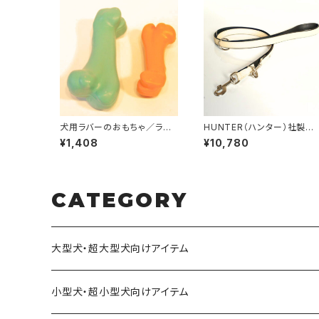
犬用ラバーのおもちゃ／ラバ
HUNTER（ハンター）社製
ーボーン(Sサイズ 子犬〜小
犬用ソフティ3wayリード【20
¥1,408
¥10,780
型犬 サイズ）
0cm・リード幅2cm】
CATEGORY
大型犬・超大型犬向けアイテム
小型犬・超小型犬向けアイテム