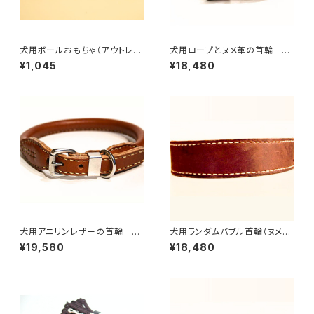
犬用ボールおもちゃ（アウトレッ
犬用ロープとヌメ革の首輪 オ
ト）／フォーチューンボール
ーダーサイズ50cm〜59cm
¥1,045
¥18,480
【受注製作】LOVE＆PEACE＆D
OGSオリジナル
犬用アニリンレザーの首輪 ~2
犬用ランダムバブル首輪（ヌメ革
9cmまで 【受注製作】LOVE&
ハンドメイド）29cmまで 【受
¥19,580
¥18,480
PEACE&DOGSオリジナル
注製作】LOVE＆PEACE＆DOG
Sオリジナル