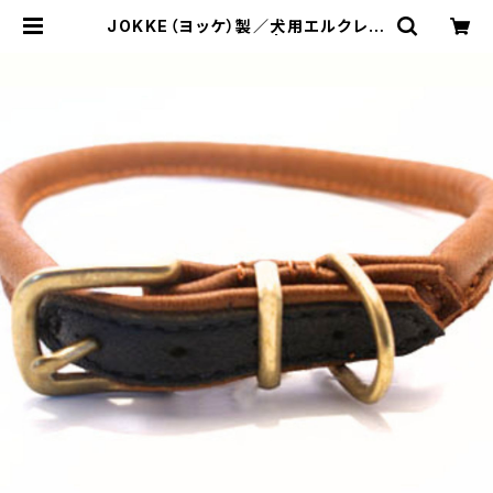
JOKKE（ヨッケ）製／犬用エルクレザ
ー・コンビカラー首輪 | LOVE&PEA
CE&DOGS