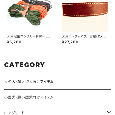
犬用軽量ロングリード10m（超
犬用ランダムバブル首輪(ヌメ革
小型犬・小型犬向け）【受注製
ハンドメイド) 50〜59cmま
¥5,280
¥27,280
作】LOVE&PEACE&DOGSオリ
で 【受注製作】LOVE＆PEAC
ジナル
E＆DOGSオリジナル
CATEGORY
大型犬・超大型犬向けアイテム
小型犬・超小型犬向けアイテム
ロングリード