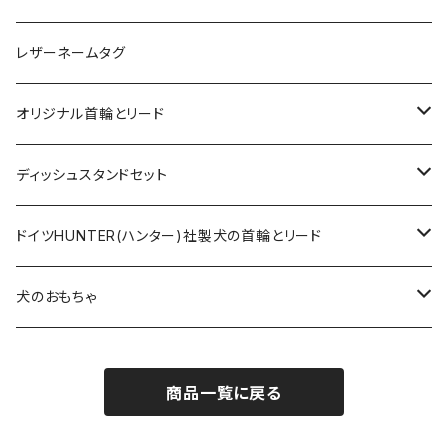
オリジナル軽量ロングリード
レザーネームタグ
オリジナルロングリード
オリジナル首輪とリード
ロープとヌメ革の首輪とリード
ディッシュスタンドセット
ヌメ革の首輪とリード
無垢の木とステンレスのディッシュスタンドセット
ドイツHUNTER(ハンター)社製犬の首輪とリード
超小型犬〜中型犬サイズ
アニリンレザーの首輪とリード
無垢の木と陶器のディッシュスタンドセット
HUNTER(ハンター）社製首輪
犬のおもちゃ
大型犬〜超大型犬向けサイズ
超小型犬〜中型犬サイズ
HUNTER（ハンター）社製リード
ラバーおもちゃ
商品一覧に戻る
大型犬〜超大型犬向けサイズ
HUNTER（ハンター）社製スリップリード
ボールのおもちゃ