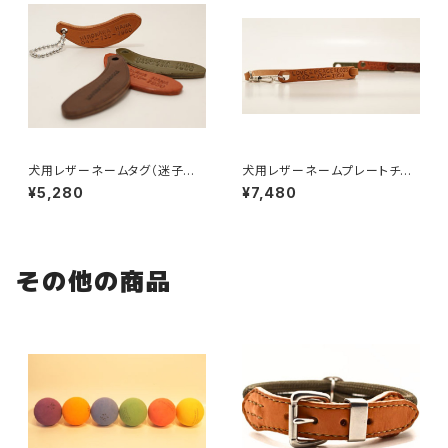
犬用レザーネームタグ（迷子札）
犬用レザーネームプレートチョ
LOVE&PEACE&DOGSオリジ
ーカー（迷子札）／長さ40cm以
¥5,280
¥7,480
ナル【受注製作】
上 【受注製作】LOVE&PEACE
&DOGSオリジナル
その他の商品