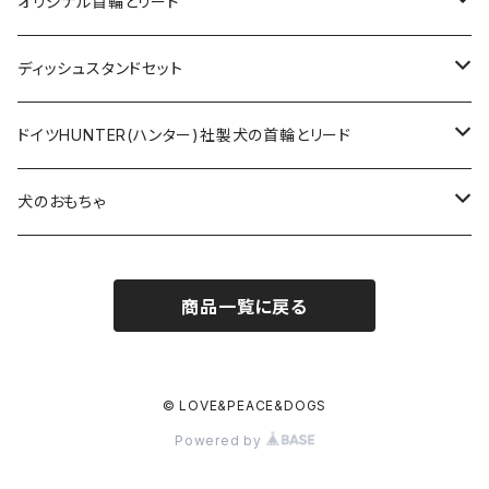
オリジナルロングリード
オリジナル首輪とリード
ロープとヌメ革の首輪とリード
ディッシュスタンドセット
ヌメ革の首輪とリード
無垢の木とステンレスのディッシュスタンドセット
ドイツHUNTER(ハンター)社製犬の首輪とリード
超小型犬〜中型犬サイズ
アニリンレザーの首輪とリード
無垢の木と陶器のディッシュスタンドセット
HUNTER(ハンター）社製首輪
犬のおもちゃ
大型犬〜超大型犬向けサイズ
超小型犬〜中型犬サイズ
HUNTER（ハンター）社製リード
ラバーおもちゃ
商品一覧に戻る
大型犬〜超大型犬向けサイズ
HUNTER（ハンター）社製スリップリード
ボールのおもちゃ
JOKKE（フィンランド・ヨッケ）製首輪
ぬいぐるみおもちゃ
© LOVE&PEACE&DOGS
Powered by
水に浮くおもちゃ