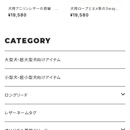
犬用アニリンレザーの首輪 ~2
犬用ロープとヌメ革の3wayリ
9cmまで 【受注製作】LOVE&
ード200cm 【受注製作】LOVE
¥19,580
¥19,580
PEACE&DOGSオリジナル
&PEACE&DOGSオリジナル
CATEGORY
大型犬・超大型犬向けアイテム
小型犬・超小型犬向けアイテム
ロングリード
オリジナル軽量ロングリード
レザーネームタグ