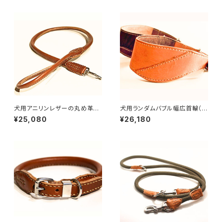
オリジナル
&DOGSオリジナル
犬用アニリンレザーの丸め革プ
犬用ランダムバブル幅広首輪（ハ
レーンリード90cm 【受注製
ンドメイドヌメ革首輪） 首周り
¥25,080
¥26,180
作】LOVE&PEACE&DOGSオリ
サイズ30〜39cmまで LOVE
ジナル
&PEACE&DOGSオリジナル