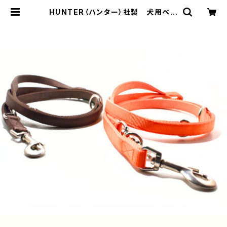
HUNTER（ハンター）社製 犬用ベー
シックナイロン3wayリード・ダブル.
【200cm・リード幅 2cm】 | LOVE&
PEACE&DOGS