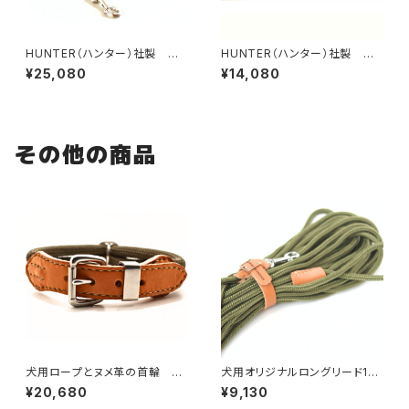
HUNTER（ハンター）社製 犬
HUNTER（ハンター）社製 犬
用エルクレザー丸め革3wayリ
用丸めレザーの3wayリード【2
¥25,080
¥14,080
ード【200cm・ リード直径1c
00cm・リード直径8mm】
m】
その他の商品
犬用ロープとヌメ革の首輪 オ
犬用オリジナルロングリード15
ーダーサイズ60cm〜 【受注
m（中型犬・大型犬・超大型犬向
¥20,680
¥9,130
製作】LOVE＆PEACE＆DOGS
け）【受注製作】LOVE&PEACE