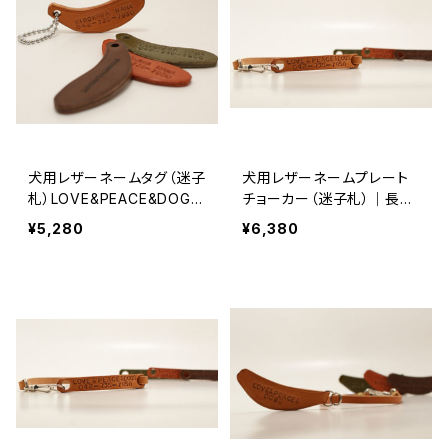
犬用レザーネームタグ（迷子
犬用レザーネームプレート
札）LOVE&PEACE&DOGS
チョーカー（迷子札）｜長さ
オリジナル【受注製作】
39cmまで 【受注製作】LO
¥5,280
¥6,380
VE&PEACE&DOGSオリジ
ナル