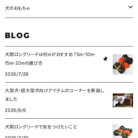
超小型犬〜中型犬サイズ
アニリンレザーの首輪とリード
無垢の木と陶器のディッシュスタンドセット
HUNTER(ハンター）社製首輪
犬のおもちゃ
大型犬〜超大型犬向けサイズ
超小型犬〜中型犬サイズ
HUNTER（ハンター）社製リード
ラバーおもちゃ
BLOG
大型犬〜超大型犬向けサイズ
HUNTER（ハンター）社製スリップリード
ボールのおもちゃ
犬用ロングリードは何mがおすすめ？5m・10m・
15m・20mの選び方
JOKKE（フィンランド・ヨッケ）製首輪
ぬいぐるみおもちゃ
2026/7/29
水に浮くおもちゃ
大型犬・超大型犬向けアイテムのコーナーを新設し
ました
アウトレット
2026/8/6
犬用ロングリードで気をつけたいこと
2026/7/30