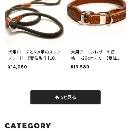
犬用ロープとヌメ革のスリッ
犬用アニリンレザーの首
プリード 【受注製作】LOV
輪 ~29cmまで 【受注製
E＆PEACE＆DOGSオリジナ
作】LOVE&PEACE&DOGS
¥14,080
¥19,580
ル
オリジナル
もっと見る
CATEGORY