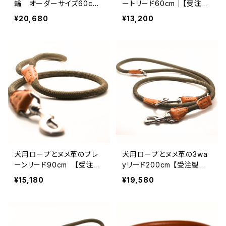
輪 オーダーサイズ60c
ートリード60cm｜【受注製
m〜 【受注製作】LOVE＆P
作】LOVE＆PEACE＆DOGS
¥20,680
¥13,200
EACE＆DOGSオリジナル
オリジナル
犬用ロープとヌメ革のプレ
犬用ロープとヌメ革の3wa
ーンリード90cm 【受注製
yリード200cm 【受注製作】
作】LOVE&PEACE&DOGS
LOVE&PEACE&DOGSオリ
¥15,180
¥19,580
オリジナル
ジナル