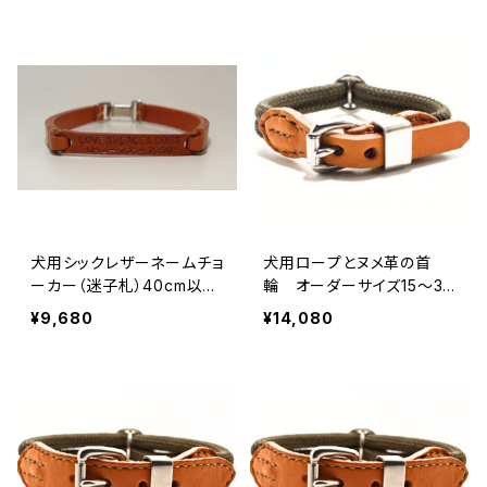
ル
犬用シックレザーネームチョ
犬用ロープとヌメ革の首
ーカー（迷子札）40cm以
輪 オーダーサイズ15〜30
上 【受注製作】LOVE&PE
cm 【受注製作】LOVE&PE
¥9,680
¥14,080
ACE&DOGSオリジナル
ACE&DOGSオリジナル