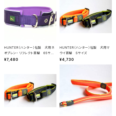
HUNTER（ハンター）社製 犬用ネ
HUNTER（ハンター）社製 犬用マ
オプレン・ リフレクト首輪 65サイ
ウイ首輪 Sサイズ
ズ
¥7,480
¥4,730